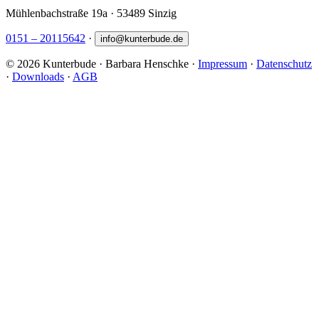
Mühlenbachstraße 19a · 53489 Sinzig
0151 – 20115642
·
info
@
kunterbude.de
©
2026
Kunterbude · Barbara Henschke
·
Impressum
·
Datenschutz
·
Downloads
·
AGB