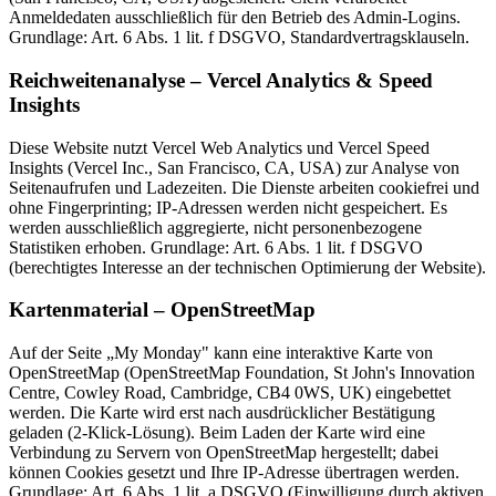
Anmeldedaten ausschließlich für den Betrieb des Admin-Logins.
Grundlage: Art. 6 Abs. 1 lit. f DSGVO, Standardvertragsklauseln.
Reichweitenanalyse – Vercel Analytics & Speed
Insights
Diese Website nutzt Vercel Web Analytics und Vercel Speed
Insights (Vercel Inc., San Francisco, CA, USA) zur Analyse von
Seitenaufrufen und Ladezeiten. Die Dienste arbeiten cookiefrei und
ohne Fingerprinting; IP-Adressen werden nicht gespeichert. Es
werden ausschließlich aggregierte, nicht personenbezogene
Statistiken erhoben. Grundlage: Art. 6 Abs. 1 lit. f DSGVO
(berechtigtes Interesse an der technischen Optimierung der Website).
Kartenmaterial – OpenStreetMap
Auf der Seite „My Monday" kann eine interaktive Karte von
OpenStreetMap (OpenStreetMap Foundation, St John's Innovation
Centre, Cowley Road, Cambridge, CB4 0WS, UK) eingebettet
werden. Die Karte wird erst nach ausdrücklicher Bestätigung
geladen (2-Klick-Lösung). Beim Laden der Karte wird eine
Verbindung zu Servern von OpenStreetMap hergestellt; dabei
können Cookies gesetzt und Ihre IP-Adresse übertragen werden.
Grundlage: Art. 6 Abs. 1 lit. a DSGVO (Einwilligung durch aktiven